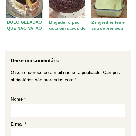
que o
PUDIM DE
VOCÊ VAI
tradicional…
PADARIA
COMER,
FICA PERFEITO e
SOBREMESA
super facinho de
BOLO GELADÃO
Brigadeiro pra
PERFEITA PARA
2 ingredientes e
preparar!
QUE NÃO VAI AO
usar em sacos de
O ANO NOVO!
sua sobremesa
FORNO,
confeitar
está pronta
IMPOSSÍVEL
COMER UM
PEDAÇO SÓ!
VOCÊ VAI
Deixe um comentário
QUERER
DEVORAR ELE
O seu endereço de e-mail não será publicado.
Campos
TODO!
obrigatórios são marcados com
*
Nome
*
E-mail
*