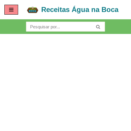
Receitas Água na Boca
Pular
para
o
conteúdo