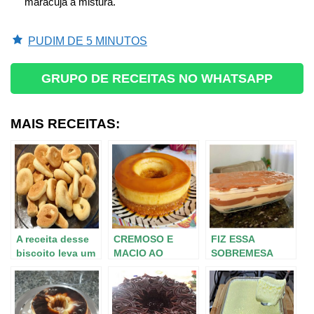
maracujá à mistura.
PUDIM DE 5 MINUTOS
GRUPO DE RECEITAS NO WHATSAPP
MAIS RECEITAS:
A receita desse
CREMOSO E
FIZ ESSA
biscoito leva um
MACIO AO
SOBREMESA
segredinho que
MESMO
FÁCIL E NÃO
o faz ficar
TEMPO,DUAS
SOBROU NADA!
DIVINAMENTE
DELÍCIAS EM
A MAIS LEVE E
DELICIOSO! Mais
UMA SÓ! BOLO
GOSTOSA QUE